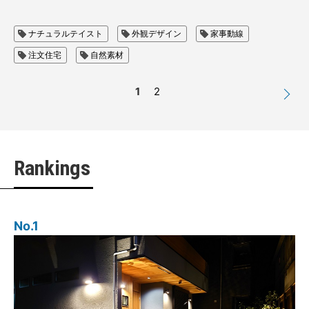
ナチュラルテイスト
外観デザイン
家事動線
注文住宅
自然素材
1
2
Rankings
No.1