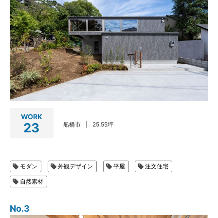
WORK
23
船橋市
25.55坪
モダン
外観デザイン
平屋
注文住宅
自然素材
No.3