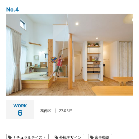
No.4
WORK
6
葛飾区
27.05坪
ナチュラルテイスト
外観デザイン
家事動線