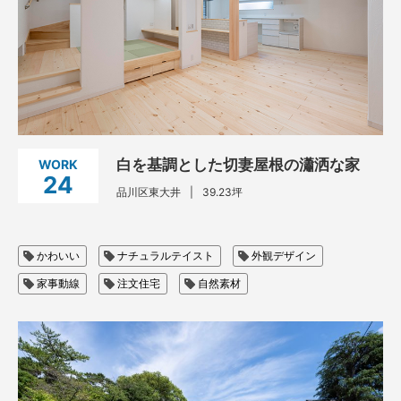
見学会・イベント
白を基調とした切妻屋根の瀟洒な家
WORK
24
品川区東大井
39.23坪
かわいい
ナチュラルテイスト
外観デザイン
家事動線
注文住宅
自然素材