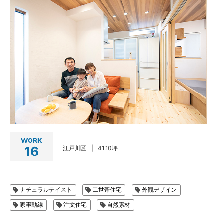
WORK
16
江戸川区
41.10坪
ナチュラルテイスト
二世帯住宅
外観デザイン
家事動線
注文住宅
自然素材