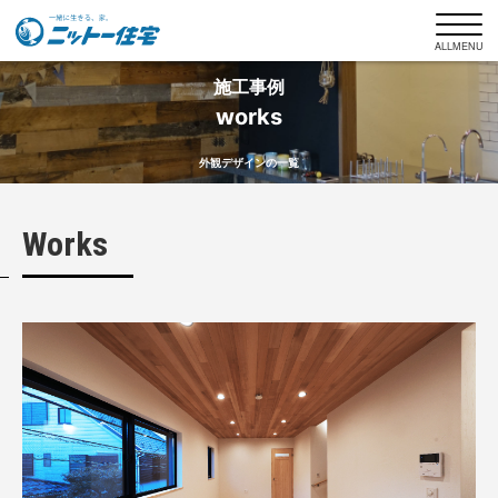
ALLMENU
施工事例
works
ニットー住宅について
外観デザインの一覧
商品ラインナップ
Works
ニットー住宅の家づくり
施工事例
お客様インタビュー
土地探しもお任せください