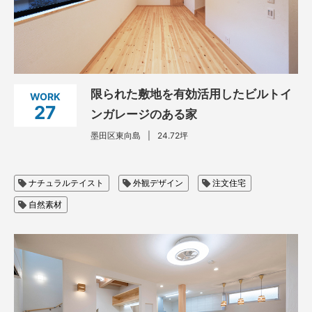
リノベーション・リフォーム
スタッフブログ
現場日記
限られた敷地を有効活用したビルトイ
WORK
27
ンガレージのある家
インフォメーション
墨田区東向島
24.72坪
プライバシーポリシー
ナチュラルテイスト
外観デザイン
注文住宅
自然素材
資料請求