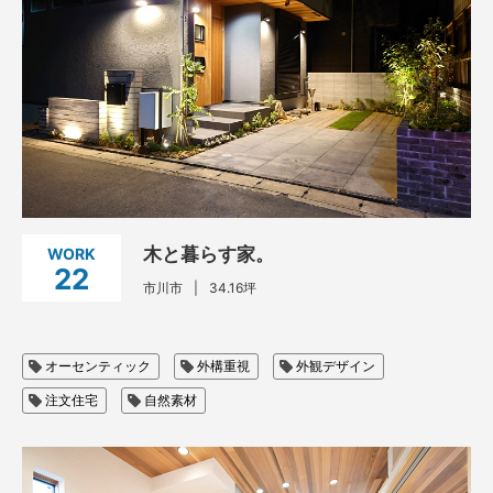
木と暮らす家。
WORK
22
市川市
34.16坪
オーセンティック
外構重視
外観デザイン
注文住宅
自然素材