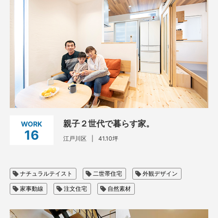
親子２世代で暮らす家。
WORK
16
江戸川区
41.10坪
ナチュラルテイスト
二世帯住宅
外観デザイン
家事動線
注文住宅
自然素材