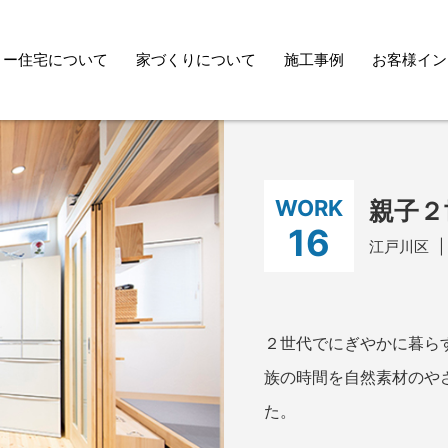
トー住宅について
家づくりについて
施工事例
お客様イン
ニットー
づくり
自然素
WORK
親子２
家
16
安心快
江戸川区
能
デザイ
わり
２世代でにぎやかに暮ら
家づく
族の時間を自然素材のや
アフタ
た。
ス・メ