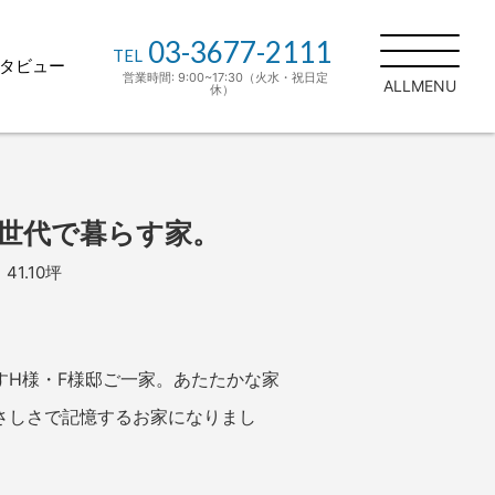
03-3677-2111
TEL
タビュー
営業時間: 9:00~17:30（火水・祝日定
ALLMENU
休）
住宅の家
施工事例
お客様インタ
材でつくる
ビュー
世代で暮らす家。
土地探しもお任
適な住宅性
41.10坪
せください
ンへのこだ
リノベーショ
ン・リフォーム
すH様・F様邸ご一家。あたたかな家
りの流れ
スタッフブログ
さしさで記憶するお家になりまし
ーサービ
現場日記
ンテナンス