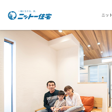
ニッ
ニットー住宅について
スローガン
スタッフ紹介
天然木スタジオ
企業活動のご紹介
協力業者様募集
会社概要
商品ラインナップ