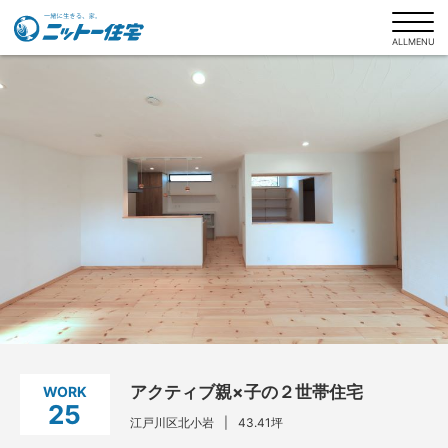
ALLMENU
ニットー住宅について
商品ラインナップ
ニットー住宅の家づくり
施工事例
お客様インタビュー
アクティブ親×子の２世帯住宅
WORK
土地探しもお任せください
25
江戸川区北小岩
43.41坪