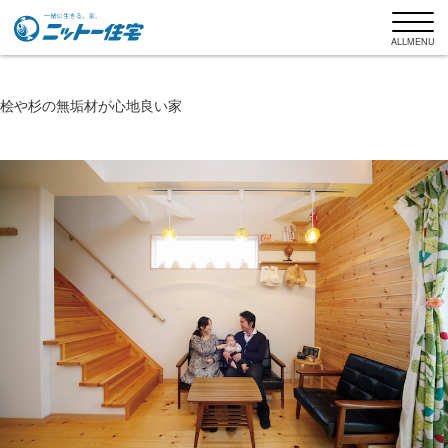
ALLMENU
桧や杉の無垢材が心地良い家
ニットー住宅について
商品ラインナップ
ニットー住宅の家づくり
施工事例
お客様インタビュー
土地探しもお任せください