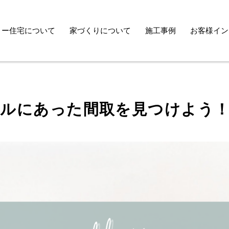
トー住宅について
家づくりについて
施工事例
お客様イン
ニットー
づくり
自然素
ルにあった間取を見つけよう
家
安心快
能
デザイ
わり
家づく
アフタ
ス・メ