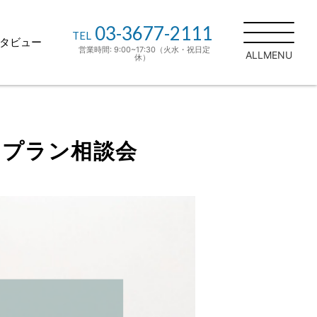
03-3677-2111
TEL
タビュー
営業時間: 9:00~17:30（火水・祝日定
ALLMENU
休）
住宅の家
施工事例
お客様インタ
材でつくる
ビュー
！プラン相談会
土地探しもお任
適な住宅性
せください
ンへのこだ
リノベーショ
ン・リフォーム
りの流れ
スタッフブログ
ーサービ
現場日記
ンテナンス